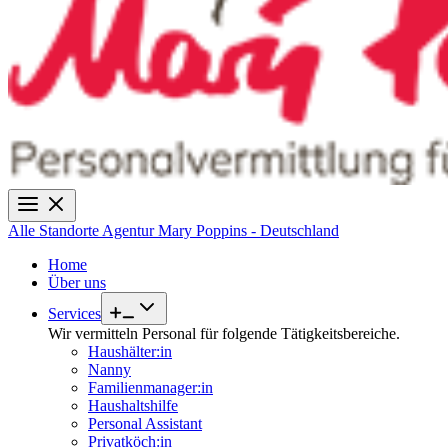
Alle Standorte
Agentur Mary Poppins - Deutschland
Home
Über uns
Services
Wir vermitteln Personal für folgende Tätigkeitsbereiche.
Haushälter:in
Nanny
Familienmanager:in
Haushaltshilfe
Personal Assistant
Privatköch:in