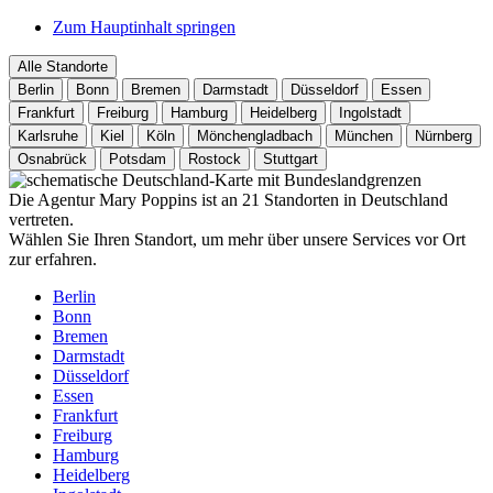
Zum Hauptinhalt springen
Alle Standorte
Berlin
Bonn
Bremen
Darmstadt
Düsseldorf
Essen
Frankfurt
Freiburg
Hamburg
Heidelberg
Ingolstadt
Karlsruhe
Kiel
Köln
Mönchengladbach
München
Nürnberg
Osnabrück
Potsdam
Rostock
Stuttgart
Die Agentur Mary Poppins ist an 21 Standorten in Deutschland
vertreten.
Wählen Sie Ihren Standort, um mehr über unsere Services vor Ort
zur erfahren.
Berlin
Bonn
Bremen
Darmstadt
Düsseldorf
Essen
Frankfurt
Freiburg
Hamburg
Heidelberg