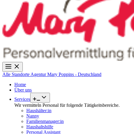
Alle Standorte
Agentur Mary Poppins - Deutschland
Home
Über uns
Services
Wir vermitteln Personal für folgende Tätigkeitsbereiche.
Haushälter:in
Nanny
Familienmanager:in
Haushaltshilfe
Personal Assistant