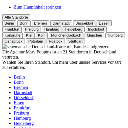
Zum Hauptinhalt springen
Alle Standorte
Berlin
Bonn
Bremen
Darmstadt
Düsseldorf
Essen
Frankfurt
Freiburg
Hamburg
Heidelberg
Ingolstadt
Karlsruhe
Kiel
Köln
Mönchengladbach
München
Nürnberg
Osnabrück
Potsdam
Rostock
Stuttgart
Die Agentur Mary Poppins ist an 21 Standorten in Deutschland
vertreten.
Wählen Sie Ihren Standort, um mehr über unsere Services vor Ort
zur erfahren.
Berlin
Bonn
Bremen
Darmstadt
Düsseldorf
Essen
Frankfurt
Freiburg
Hamburg
Heidelberg