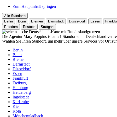
Zum Hauptinhalt springen
Alle Standorte
Berlin
Bonn
Bremen
Darmstadt
Düsseldorf
Essen
Frankfu
Potsdam
Rostock
Stuttgart
Die Agentur Mary Poppins ist an 21 Standorten in Deutschland vertre
Wählen Sie Ihren Standort, um mehr über unsere Services vor Ort zur
Berlin
Bonn
Bremen
Darmstadt
Düsseldorf
Essen
Frankfurt
Freiburg
Hamburg
Heidelberg
Ingolstadt
Karlsruhe
Kiel
Köln
Mönchengladbach