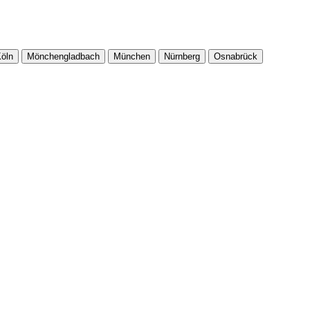
öln
Mönchengladbach
München
Nürnberg
Osnabrück