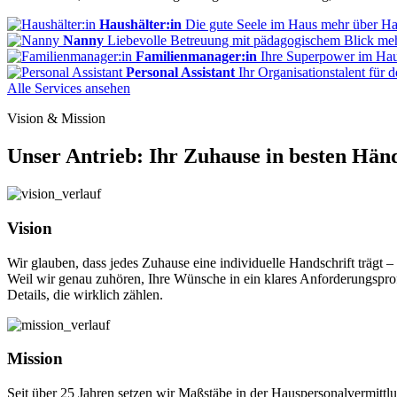
Haushälter:in
Die gute Seele im Haus
mehr
über Ha
Nanny
Liebevolle Betreuung mit pädagogischem Blick
me
Familienmanager:in
Ihre Superpower im Ha
Personal Assistant
Ihr Organisationstalent für d
Alle Services ansehen
Vision & Mission
Unser Antrieb: Ihr Zuhause in besten Hän
Vision
Wir glauben, dass jedes Zuhause eine individuelle Handschrift trägt – 
Weil wir genau zuhören, Ihre Wünsche in ein klares Anforderungsprofil 
Details, die wirklich zählen.
Mission
Seit über 25 Jahren setzen wir Maßstäbe in der Hauspersonalvermittl