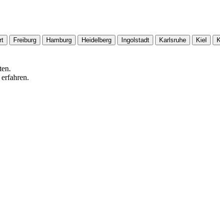
rt
Freiburg
Hamburg
Heidelberg
Ingolstadt
Karlsruhe
Kiel
K
ten.
 erfahren.