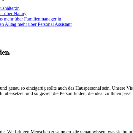
ushälter:in
hr
über Nanny
us
mehr
über Familienmanager:in
en Alltag
mehr
über Personal Assistant
den.
und genau so einzigartig sollte auch das Hauspersonal sein. Unsere Visi
übersetzen und so gezielt die Person finden, die ideal zu Ihnen passt –
ung. Wir bringen Menschen zusammen, die genau wissen, was sie brauch