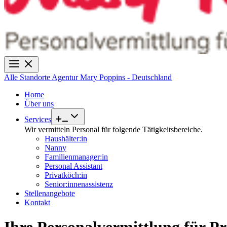
Alle Standorte
Agentur Mary Poppins - Deutschland
Home
Über uns
Services
Wir vermitteln Personal für folgende Tätigkeitsbereiche.
Haushälter:in
Nanny
Familienmanager:in
Personal Assistant
Privatköch:in
Senior:innenassistenz
Stellenangebote
Kontakt