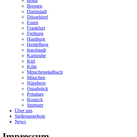
Bonn
Bremen
Darmstadt
Düsseldorf
Essen
Frankfurt
Freiburg
Hamburg
Heidelberg
Ingolstadt
Karlsruhe
Kiel
Köln
Mönchengladbach
München
Nürnberg
Osnabrück
Potsdam
Rostock
Stuttgart
Über uns
Stellenangebote
News
Impressum