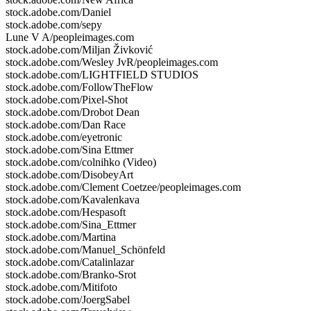
stock.adobe.com/Daniel
stock.adobe.com/sepy
Lune V A/peopleimages.com
stock.adobe.com/Miljan Živković
stock.adobe.com/Wesley JvR/peopleimages.com
stock.adobe.com/LIGHTFIELD STUDIOS
stock.adobe.com/FollowTheFlow
stock.adobe.com/Pixel-Shot
stock.adobe.com/Drobot Dean
stock.adobe.com/Dan Race
stock.adobe.com/eyetronic
stock.adobe.com/Sina Ettmer
stock.adobe.com/colnihko (Video)
stock.adobe.com/DisobeyArt
stock.adobe.com/Clement Coetzee/peopleimages.com
stock.adobe.com/Kavalenkava
stock.adobe.com/Hespasoft
stock.adobe.com/Sina_Ettmer
stock.adobe.com/Martina
stock.adobe.com/Manuel_Schönfeld
stock.adobe.com/Catalinlazar
stock.adobe.com/Branko-Srot
stock.adobe.com/Mitifoto
stock.adobe.com/JoergSabel