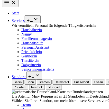
Start
Services
Wir vermitteln Personal für folgende Tätigkeitsbereiche
Haushälter:in
Nanny
Familienmanager:in
Haushaltshilfe
Personal Assistant
Privatköch:in
Gärtner:in
Tiersitter:in
Babysitter:in
Senior:innenassistenz
Standorte
Berlin
Bonn
Bremen
Darmstadt
Düsseldorf
Essen
Potsdam
Rostock
Stuttgart
Die Agentur Mary Poppins ist an 21 Standorten in Deutschland 
Wählen Sie Ihren Standort, um mehr über unsere Services vor O
Berlin