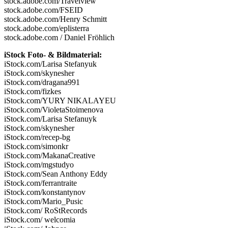
stock.adobe.com/Travelview
stock.adobe.com/FSEID
stock.adobe.com/Henry Schmitt
stock.adobe.com/eplisterra
stock.adobe.com / Daniel Fröhlich
iStock Foto- & Bildmaterial:
iStock.com/Larisa Stefanyuk
iStock.com/skynesher
iStock.com/dragana991
iStock.com/fizkes
iStock.com/YURY NIKALAYEU
iStock.com/VioletaStoimenova
iStock.com/Larisa Stefanuyk
iStock.com/skynesher
iStock.com/recep-bg
iStock.com/simonkr
iStock.com/MakanaCreative
iStock.com/mgstudyo
iStock.com/Sean Anthony Eddy
iStock.com/ferrantraite
iStock.com/konstantynov
iStock.com/Mario_Pusic
iStock.com/ RoStRecords
iStock.com/ welcomia