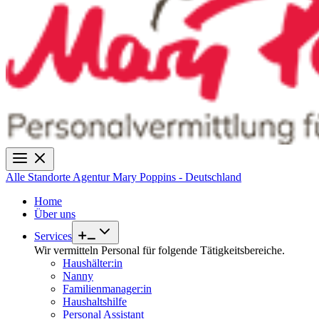
Alle Standorte
Agentur Mary Poppins - Deutschland
Home
Über uns
Services
Wir vermitteln Personal für folgende Tätigkeitsbereiche.
Haushälter:in
Nanny
Familienmanager:in
Haushaltshilfe
Personal Assistant