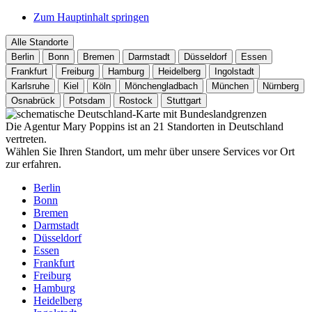
Zum Hauptinhalt springen
Alle Standorte
Berlin
Bonn
Bremen
Darmstadt
Düsseldorf
Essen
Frankfurt
Freiburg
Hamburg
Heidelberg
Ingolstadt
Karlsruhe
Kiel
Köln
Mönchengladbach
München
Nürnberg
Osnabrück
Potsdam
Rostock
Stuttgart
Die Agentur Mary Poppins ist an 21 Standorten in Deutschland
vertreten.
Wählen Sie Ihren Standort, um mehr über unsere Services vor Ort
zur erfahren.
Berlin
Bonn
Bremen
Darmstadt
Düsseldorf
Essen
Frankfurt
Freiburg
Hamburg
Heidelberg