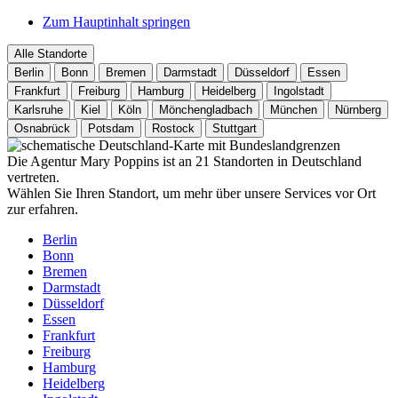
Zum Hauptinhalt springen
Alle Standorte
Berlin
Bonn
Bremen
Darmstadt
Düsseldorf
Essen
Frankfurt
Freiburg
Hamburg
Heidelberg
Ingolstadt
Karlsruhe
Kiel
Köln
Mönchengladbach
München
Nürnberg
Osnabrück
Potsdam
Rostock
Stuttgart
Die Agentur Mary Poppins ist an 21 Standorten in Deutschland
vertreten.
Wählen Sie Ihren Standort, um mehr über unsere Services vor Ort
zur erfahren.
Berlin
Bonn
Bremen
Darmstadt
Düsseldorf
Essen
Frankfurt
Freiburg
Hamburg
Heidelberg