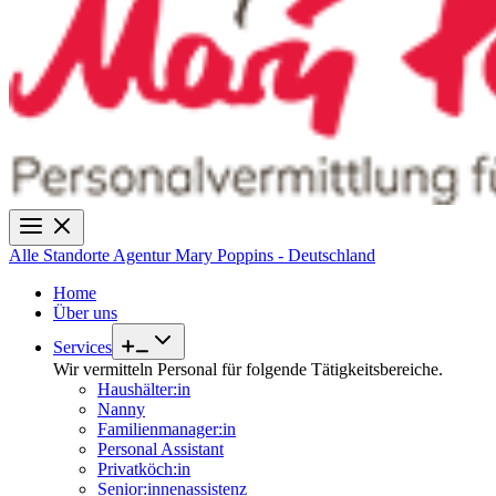
Alle Standorte
Agentur Mary Poppins - Deutschland
Home
Über uns
Services
Wir vermitteln Personal für folgende Tätigkeitsbereiche.
Haushälter:in
Nanny
Familienmanager:in
Personal Assistant
Privatköch:in
Senior:innenassistenz