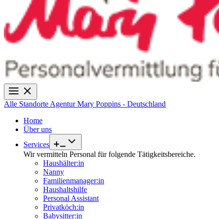
Alle Standorte
Agentur Mary Poppins - Deutschland
Home
Über uns
Services
Wir vermitteln Personal für folgende Tätigkeitsbereiche.
Haushälter:in
Nanny
Familienmanager:in
Haushaltshilfe
Personal Assistant
Privatköch:in
Babysitter:in