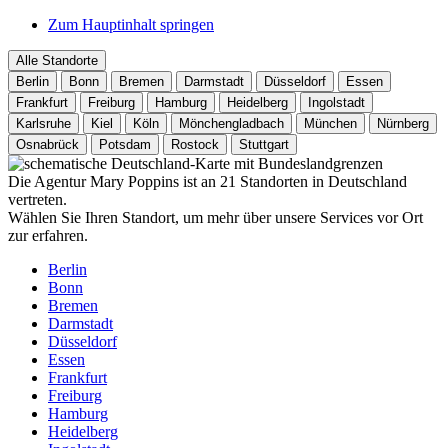
Zum Hauptinhalt springen
Alle Standorte
Berlin
Bonn
Bremen
Darmstadt
Düsseldorf
Essen
Frankfurt
Freiburg
Hamburg
Heidelberg
Ingolstadt
Karlsruhe
Kiel
Köln
Mönchengladbach
München
Nürnberg
Osnabrück
Potsdam
Rostock
Stuttgart
Die Agentur Mary Poppins ist an 21 Standorten in Deutschland
vertreten.
Wählen Sie Ihren Standort, um mehr über unsere Services vor Ort
zur erfahren.
Berlin
Bonn
Bremen
Darmstadt
Düsseldorf
Essen
Frankfurt
Freiburg
Hamburg
Heidelberg