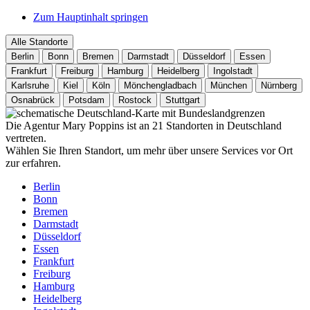
Zum Hauptinhalt springen
Alle Standorte
Berlin
Bonn
Bremen
Darmstadt
Düsseldorf
Essen
Frankfurt
Freiburg
Hamburg
Heidelberg
Ingolstadt
Karlsruhe
Kiel
Köln
Mönchengladbach
München
Nürnberg
Osnabrück
Potsdam
Rostock
Stuttgart
Die Agentur Mary Poppins ist an 21 Standorten in Deutschland
vertreten.
Wählen Sie Ihren Standort, um mehr über unsere Services vor Ort
zur erfahren.
Berlin
Bonn
Bremen
Darmstadt
Düsseldorf
Essen
Frankfurt
Freiburg
Hamburg
Heidelberg