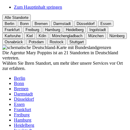
Zum Hauptinhalt springen
Alle Standorte
Berlin
Bonn
Bremen
Darmstadt
Düsseldorf
Essen
Frankfurt
Freiburg
Hamburg
Heidelberg
Ingolstadt
Karlsruhe
Kiel
Köln
Mönchengladbach
München
Nürnberg
Osnabrück
Potsdam
Rostock
Stuttgart
Die Agentur Mary Poppins ist an 21 Standorten in Deutschland
vertreten.
Wählen Sie Ihren Standort, um mehr über unsere Services vor Ort
zur erfahren.
Berlin
Bonn
Bremen
Darmstadt
Düsseldorf
Essen
Frankfurt
Freiburg
Hamburg
Heidelberg