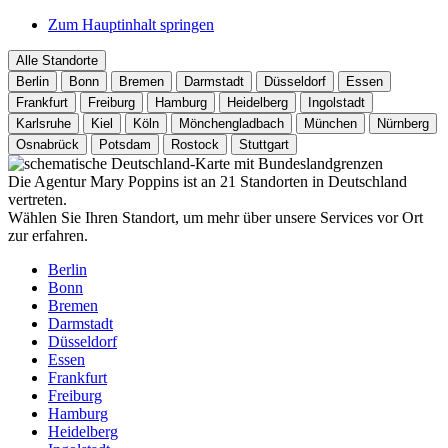
Zum Hauptinhalt springen
Alle Standorte
Berlin
Bonn
Bremen
Darmstadt
Düsseldorf
Essen
Frankfurt
Freiburg
Hamburg
Heidelberg
Ingolstadt
Karlsruhe
Kiel
Köln
Mönchengladbach
München
Nürnberg
Osnabrück
Potsdam
Rostock
Stuttgart
Die Agentur Mary Poppins ist an 21 Standorten in Deutschland
vertreten.
Wählen Sie Ihren Standort, um mehr über unsere Services vor Ort
zur erfahren.
Berlin
Bonn
Bremen
Darmstadt
Düsseldorf
Essen
Frankfurt
Freiburg
Hamburg
Heidelberg