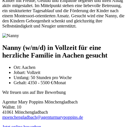
Kinder mit Freude, Geduld und Empathie begleitet und ihren Alltag
aktiv mitgestaltet. Im Mittelpunkt stehen eine liebevolle Betreuung,
ein strukturierter Tagesablauf und die Förderung der Kinder nach
einem Montessori-orientierten Ansatz. Gesucht wird eine Nanny, die
den Kindern Geborgenheit schenkt und gleichzeitig ihre
Selbstständigkeit und Neugier unterstützt.
Nanny (w/m/d) in Vollzeit für eine
herzliche Familie in Aachen gesucht
Ort:
Aachen
Jobart:
Vollzeit
Umfang:
50 Stunden pro Woche
Gehalt:
4350 - 5500 €/Monat
Wir freuen uns auf Ihre Bewerbung
Agentur Mary Poppins Mönchengladbach
Wallstr. 10
41061 Mönchengladbach
moenchengladbach@agenturmarypoppins.de
Jetzt online bewerben