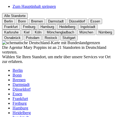
Zum Hauptinhalt springen
Alle Standorte
Berlin
Bonn
Bremen
Darmstadt
Düsseldorf
Essen
Frankfurt
Freiburg
Hamburg
Heidelberg
Ingolstadt
Karlsruhe
Kiel
Köln
Mönchengladbach
München
Nürnberg
Osnabrück
Potsdam
Rostock
Stuttgart
Die Agentur Mary Poppins ist an 21 Standorten in Deutschland
vertreten.
Wählen Sie Ihren Standort, um mehr über unsere Services vor Ort
zur erfahren.
Berlin
Bonn
Bremen
Darmstadt
Düsseldorf
Essen
Frankfurt
Freiburg
Hamburg
Heidelberg