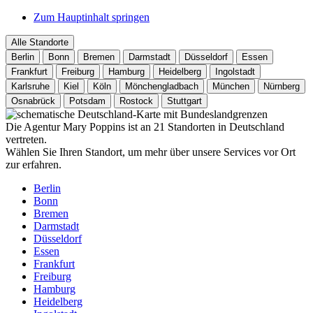
Zum Hauptinhalt springen
Alle Standorte
Berlin
Bonn
Bremen
Darmstadt
Düsseldorf
Essen
Frankfurt
Freiburg
Hamburg
Heidelberg
Ingolstadt
Karlsruhe
Kiel
Köln
Mönchengladbach
München
Nürnberg
Osnabrück
Potsdam
Rostock
Stuttgart
Die Agentur Mary Poppins ist an 21 Standorten in Deutschland
vertreten.
Wählen Sie Ihren Standort, um mehr über unsere Services vor Ort
zur erfahren.
Berlin
Bonn
Bremen
Darmstadt
Düsseldorf
Essen
Frankfurt
Freiburg
Hamburg
Heidelberg