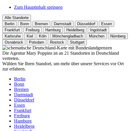
Zum Hauptinhalt springen
Alle Standorte
Berlin
Bonn
Bremen
Darmstadt
Düsseldorf
Essen
Frankfurt
Freiburg
Hamburg
Heidelberg
Ingolstadt
Karlsruhe
Kiel
Köln
Mönchengladbach
München
Nürnberg
Osnabrück
Potsdam
Rostock
Stuttgart
Die Agentur Mary Poppins ist an 21 Standorten in Deutschland
vertreten.
Wählen Sie Ihren Standort, um mehr über unsere Services vor Ort
zur erfahren.
Berlin
Bonn
Bremen
Darmstadt
Düsseldorf
Essen
Frankfurt
Freiburg
Hamburg
Heidelberg