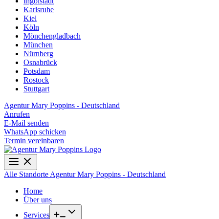
Ingolstadt
Karlsruhe
Kiel
Köln
Mönchengladbach
München
Nürnberg
Osnabrück
Potsdam
Rostock
Stuttgart
Agentur Mary Poppins - Deutschland
Anrufen
E-Mail senden
WhatsApp schicken
Termin vereinbaren
Alle Standorte
Agentur Mary Poppins - Deutschland
Home
Über uns
Services