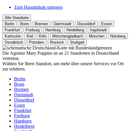
Zum Hauptinhalt springen
Alle Standorte
Berlin
Bonn
Bremen
Darmstadt
Düsseldorf
Essen
Frankfurt
Freiburg
Hamburg
Heidelberg
Ingolstadt
Karlsruhe
Kiel
Köln
Mönchengladbach
München
Nürnberg
Osnabrück
Potsdam
Rostock
Stuttgart
Die Agentur Mary Poppins ist an 21 Standorten in Deutschland
vertreten.
Wählen Sie Ihren Standort, um mehr über unsere Services vor Ort
zur erfahren.
Berlin
Bonn
Bremen
Darmstadt
Düsseldorf
Essen
Frankfurt
Freiburg
Hamburg
Heidelberg