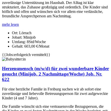
zuverlässige Unterstützung im Haushalt. Der Alltag ist klar
strukturiert, das Zuhause großzügig und ordentlich. Die Kinder sind
höflich und offen und wünschen sich vor allem eine verlässliche,
freundliche Ansprechperson am Nachmittag.
mehr lesen
Ort:
Lörrach
Jobart:
Minijob
Umfang:
8Std/Woche
Gehalt:
603,00 €/Monat
{{Jobs:erfolgreich vermittelt}}
Herzensmensch (m/w/d) für zwei wunderbare Kinder
gesucht (Minijob, 2 Nachmittage/Woche) Job. Nr.
622
Für eine herzliche Familie in Freiburg suchen wir ab sofort eine
zuverlässige und liebevolle Betreuungsperson für zwei aufgeweckte
Kinder (4 und 7 Jahre).
Die Familie wünscht sich eine vertrauensvolle Bezugsperson, die
die Kinder an zwei festen Nachmittagen in der Woche begleitet, mit