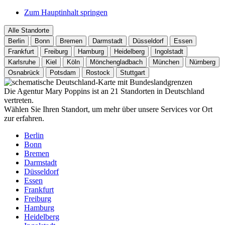
Zum Hauptinhalt springen
Alle Standorte
Berlin
Bonn
Bremen
Darmstadt
Düsseldorf
Essen
Frankfurt
Freiburg
Hamburg
Heidelberg
Ingolstadt
Karlsruhe
Kiel
Köln
Mönchengladbach
München
Nürnberg
Osnabrück
Potsdam
Rostock
Stuttgart
Die Agentur Mary Poppins ist an 21 Standorten in Deutschland
vertreten.
Wählen Sie Ihren Standort, um mehr über unsere Services vor Ort
zur erfahren.
Berlin
Bonn
Bremen
Darmstadt
Düsseldorf
Essen
Frankfurt
Freiburg
Hamburg
Heidelberg