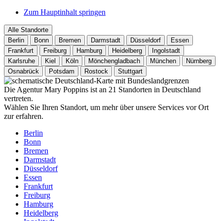
Zum Hauptinhalt springen
Alle Standorte
Berlin
Bonn
Bremen
Darmstadt
Düsseldorf
Essen
Frankfurt
Freiburg
Hamburg
Heidelberg
Ingolstadt
Karlsruhe
Kiel
Köln
Mönchengladbach
München
Nürnberg
Osnabrück
Potsdam
Rostock
Stuttgart
Die Agentur Mary Poppins ist an 21 Standorten in Deutschland
vertreten.
Wählen Sie Ihren Standort, um mehr über unsere Services vor Ort
zur erfahren.
Berlin
Bonn
Bremen
Darmstadt
Düsseldorf
Essen
Frankfurt
Freiburg
Hamburg
Heidelberg