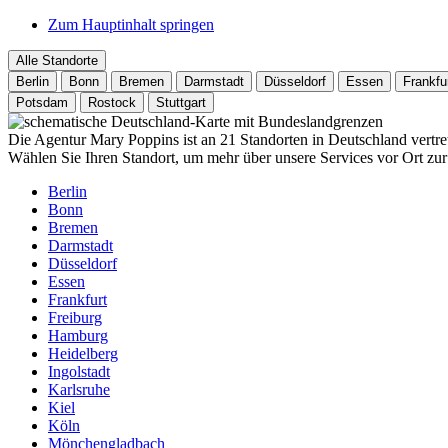
Zum Hauptinhalt springen
Alle Standorte
Berlin
Bonn
Bremen
Darmstadt
Düsseldorf
Essen
Frankfu
Potsdam
Rostock
Stuttgart
Die Agentur Mary Poppins ist an 21 Standorten in Deutschland vertre
Wählen Sie Ihren Standort, um mehr über unsere Services vor Ort zur
Berlin
Bonn
Bremen
Darmstadt
Düsseldorf
Essen
Frankfurt
Freiburg
Hamburg
Heidelberg
Ingolstadt
Karlsruhe
Kiel
Köln
Mönchengladbach