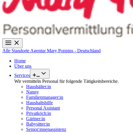
Alle Standorte
Agentur Mary Poppins - Deutschland
Home
Über uns
Services
Wir vermitteln Personal für folgende Tätigkeitsbereiche.
Haushälter:in
Nanny
Familienmanager:in
Haushaltshilfe
Personal Assistant
Privatköch:in
Gärtner:in
Babysitter:in
Senior:innenassistenz