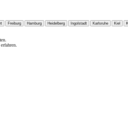
rt
Freiburg
Hamburg
Heidelberg
Ingolstadt
Karlsruhe
Kiel
K
ten.
 erfahren.