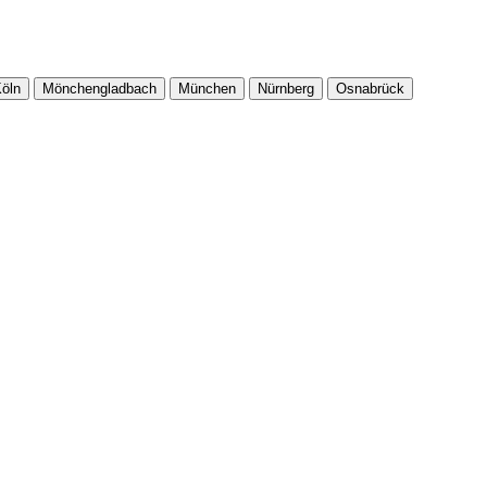
öln
Mönchengladbach
München
Nürnberg
Osnabrück