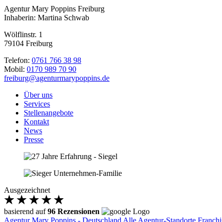
Agentur Mary Poppins Freiburg
Inhaberin: Martina Schwab
Wölflinstr. 1
79104 Freiburg
Telefon:
0761 766 38 98
Mobil:
0170 989 70 90
freiburg@agenturmarypoppins.de
Über uns
Services
Stellenangebote
Kontakt
News
Presse
Ausgezeichnet
basierend auf
96 Rezensionen
Agentur Mary Poppins - Deutschland
Alle Agentur-Standorte
Franchi