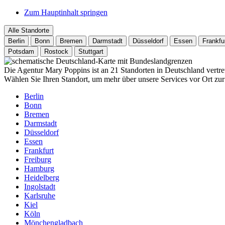
Zum Hauptinhalt springen
Alle Standorte
Berlin
Bonn
Bremen
Darmstadt
Düsseldorf
Essen
Frankfu
Potsdam
Rostock
Stuttgart
Die Agentur Mary Poppins ist an 21 Standorten in Deutschland vertre
Wählen Sie Ihren Standort, um mehr über unsere Services vor Ort zur
Berlin
Bonn
Bremen
Darmstadt
Düsseldorf
Essen
Frankfurt
Freiburg
Hamburg
Heidelberg
Ingolstadt
Karlsruhe
Kiel
Köln
Mönchengladbach