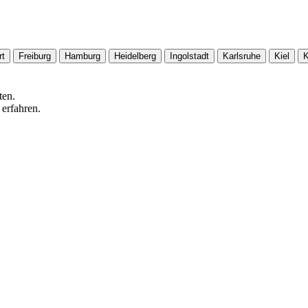
rt
Freiburg
Hamburg
Heidelberg
Ingolstadt
Karlsruhe
Kiel
K
ten.
 erfahren.