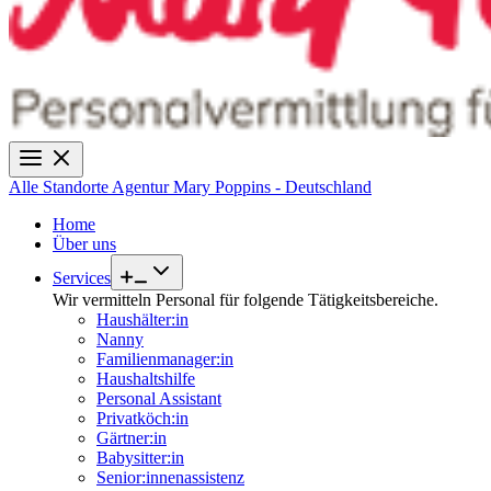
Alle Standorte
Agentur Mary Poppins - Deutschland
Home
Über uns
Services
Wir vermitteln Personal für folgende Tätigkeitsbereiche.
Haushälter:in
Nanny
Familienmanager:in
Haushaltshilfe
Personal Assistant
Privatköch:in
Gärtner:in
Babysitter:in
Senior:innenassistenz