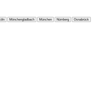
öln
Mönchengladbach
München
Nürnberg
Osnabrück