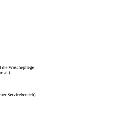
d die Wäschepflege
e alt)
ener Servicebereich)