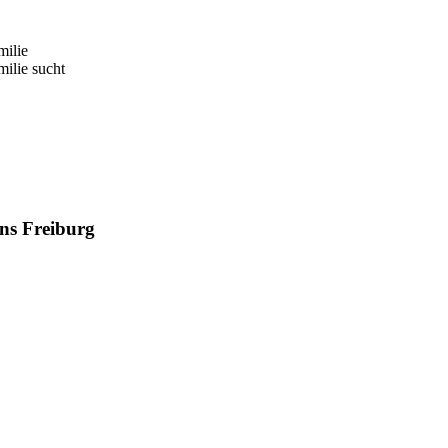
milie
milie sucht
ns Freiburg