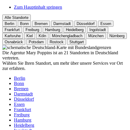
Zum Hauptinhalt springen
Alle Standorte
Berlin
Bonn
Bremen
Darmstadt
Düsseldorf
Essen
Frankfurt
Freiburg
Hamburg
Heidelberg
Ingolstadt
Karlsruhe
Kiel
Köln
Mönchengladbach
München
Nürnberg
Osnabrück
Potsdam
Rostock
Stuttgart
Die Agentur Mary Poppins ist an 21 Standorten in Deutschland
vertreten.
Wählen Sie Ihren Standort, um mehr über unsere Services vor Ort
zur erfahren.
Berlin
Bonn
Bremen
Darmstadt
Düsseldorf
Essen
Frankfurt
Freiburg
Hamburg
Heidelberg