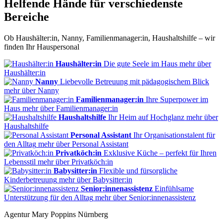
Helfende Hände für verschiedenste
Bereiche
Ob Haushälter:in, Nanny, Familienmanager:in, Haushaltshilfe – wir
finden Ihr Hauspersonal
Haushälter:in
Die gute Seele im Haus
mehr
über
Haushälter:in
Nanny
Liebevolle Betreuung mit pädagogischem Blick
mehr
über Nanny
Familienmanager:in
Ihre Superpower im
Haus
mehr
über Familienmanager:in
Haushaltshilfe
Ihr Heim auf Hochglanz
mehr
über
Haushaltshilfe
Personal Assistant
Ihr Organisationstalent für
den Alltag
mehr
über Personal Assistant
Privatköch:in
Exklusive Küche – perfekt für Ihren
Lebensstil
mehr
über Privatköch:in
Babysitter:in
Flexible und fürsorgliche
Kinderbetreuung
mehr
über Babysitter:in
Senior:innenassistenz
Einfühlsame
Unterstützung für den Alltag
mehr
über Senior:innenassistenz
Agentur Mary Poppins Nürnberg