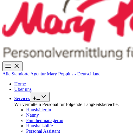
Alle Standorte
Agentur Mary Poppins - Deutschland
Home
Über uns
Services
Wir vermitteln Personal für folgende Tätigkeitsbereiche.
Haushälter:in
Nanny
Familienmanager:in
Haushaltshilfe
Personal Assistant