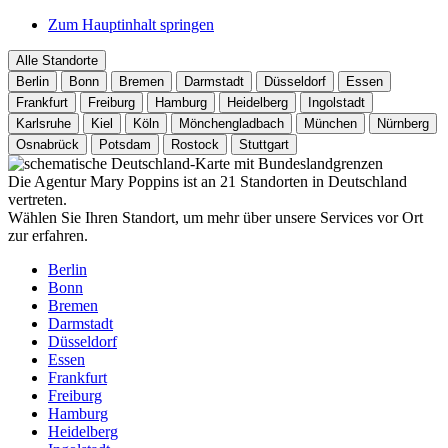
Zum Hauptinhalt springen
Alle Standorte
Berlin
Bonn
Bremen
Darmstadt
Düsseldorf
Essen
Frankfurt
Freiburg
Hamburg
Heidelberg
Ingolstadt
Karlsruhe
Kiel
Köln
Mönchengladbach
München
Nürnberg
Osnabrück
Potsdam
Rostock
Stuttgart
Die Agentur Mary Poppins ist an 21 Standorten in Deutschland
vertreten.
Wählen Sie Ihren Standort, um mehr über unsere Services vor Ort
zur erfahren.
Berlin
Bonn
Bremen
Darmstadt
Düsseldorf
Essen
Frankfurt
Freiburg
Hamburg
Heidelberg