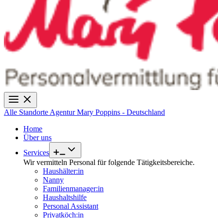
Alle Standorte
Agentur Mary Poppins - Deutschland
Home
Über uns
Services
Wir vermitteln Personal für folgende Tätigkeitsbereiche.
Haushälter:in
Nanny
Familienmanager:in
Haushaltshilfe
Personal Assistant
Privatköch:in