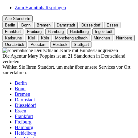
Zum Hauptinhalt springen
Alle Standorte
Berlin
Bonn
Bremen
Darmstadt
Düsseldorf
Essen
Frankfurt
Freiburg
Hamburg
Heidelberg
Ingolstadt
Karlsruhe
Kiel
Köln
Mönchengladbach
München
Nürnberg
Osnabrück
Potsdam
Rostock
Stuttgart
Die Agentur Mary Poppins ist an 21 Standorten in Deutschland
vertreten.
Wählen Sie Ihren Standort, um mehr über unsere Services vor Ort
zur erfahren.
Berlin
Bonn
Bremen
Darmstadt
Düsseldorf
Essen
Frankfurt
Freiburg
Hamburg
Heidelberg