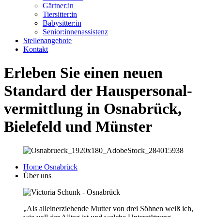
Gärtner:in
Tiersitter:in
Babysitter:in
Senior:innenassistenz
Stellenangebote
Kontakt
Erleben Sie einen neuen
Standard der Haus­personal­
vermittlung in Osnabrück,
Bielefeld und Münster
Home Osnabrück
Über uns
„Als alleinerziehende Mutter von drei Söhnen weiß ich,