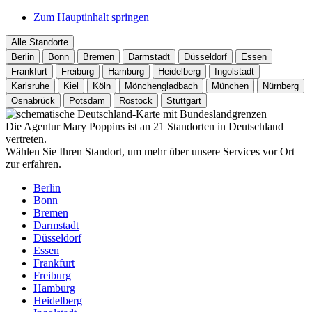
Zum Hauptinhalt springen
Alle Standorte
Berlin
Bonn
Bremen
Darmstadt
Düsseldorf
Essen
Frankfurt
Freiburg
Hamburg
Heidelberg
Ingolstadt
Karlsruhe
Kiel
Köln
Mönchengladbach
München
Nürnberg
Osnabrück
Potsdam
Rostock
Stuttgart
Die Agentur Mary Poppins ist an 21 Standorten in Deutschland
vertreten.
Wählen Sie Ihren Standort, um mehr über unsere Services vor Ort
zur erfahren.
Berlin
Bonn
Bremen
Darmstadt
Düsseldorf
Essen
Frankfurt
Freiburg
Hamburg
Heidelberg