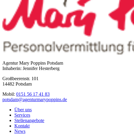
Agentur Mary Poppins Potsdam
Inhaberin: Jennifer Hesterberg
Großbeerenstr. 101
14482 Potsdam
Mobil:
0151 56 17 41 83
potsdam@agenturmarypoppins.de
Über uns
Services
Stellenangebote
Kontakt
News