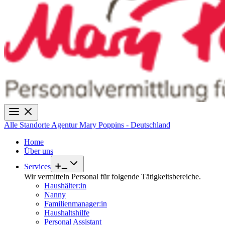
Alle Standorte
Agentur Mary Poppins - Deutschland
Home
Über uns
Services
Wir vermitteln Personal für folgende Tätigkeitsbereiche.
Haushälter:in
Nanny
Familienmanager:in
Haushaltshilfe
Personal Assistant