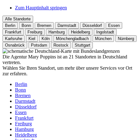
Zum Hauptinhalt springen
Alle Standorte
Berlin
Bonn
Bremen
Darmstadt
Düsseldorf
Essen
Frankfurt
Freiburg
Hamburg
Heidelberg
Ingolstadt
Karlsruhe
Kiel
Köln
Mönchengladbach
München
Nürnberg
Osnabrück
Potsdam
Rostock
Stuttgart
Die Agentur Mary Poppins ist an 21 Standorten in Deutschland
vertreten.
Wählen Sie Ihren Standort, um mehr über unsere Services vor Ort
zur erfahren.
Berlin
Bonn
Bremen
Darmstadt
Düsseldorf
Essen
Frankfurt
Freiburg
Hamburg
Heidelberg