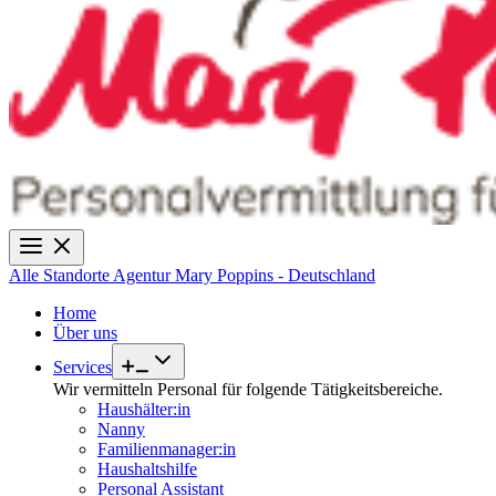
Alle Standorte
Agentur Mary Poppins - Deutschland
Home
Über uns
Services
Wir vermitteln Personal für folgende Tätigkeitsbereiche.
Haushälter:in
Nanny
Familienmanager:in
Haushaltshilfe
Personal Assistant