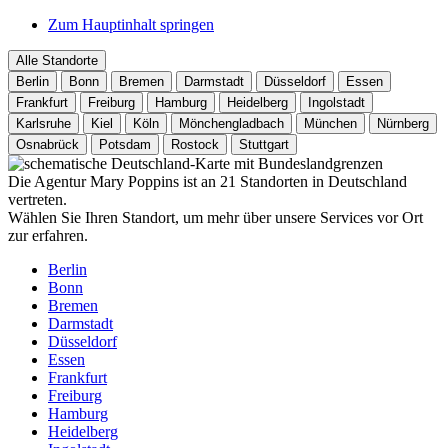
Zum Hauptinhalt springen
Alle Standorte
Berlin
Bonn
Bremen
Darmstadt
Düsseldorf
Essen
Frankfurt
Freiburg
Hamburg
Heidelberg
Ingolstadt
Karlsruhe
Kiel
Köln
Mönchengladbach
München
Nürnberg
Osnabrück
Potsdam
Rostock
Stuttgart
Die Agentur Mary Poppins ist an 21 Standorten in Deutschland
vertreten.
Wählen Sie Ihren Standort, um mehr über unsere Services vor Ort
zur erfahren.
Berlin
Bonn
Bremen
Darmstadt
Düsseldorf
Essen
Frankfurt
Freiburg
Hamburg
Heidelberg