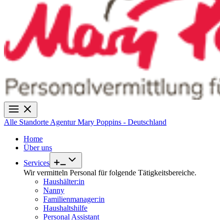
Alle Standorte
Agentur Mary Poppins - Deutschland
Home
Über uns
Services
Wir vermitteln Personal für folgende Tätigkeitsbereiche.
Haushälter:in
Nanny
Familienmanager:in
Haushaltshilfe
Personal Assistant