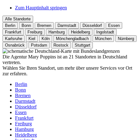
Zum Hauptinhalt springen
Alle Standorte
Berlin
Bonn
Bremen
Darmstadt
Düsseldorf
Essen
Frankfurt
Freiburg
Hamburg
Heidelberg
Ingolstadt
Karlsruhe
Kiel
Köln
Mönchengladbach
München
Nürnberg
Osnabrück
Potsdam
Rostock
Stuttgart
Die Agentur Mary Poppins ist an 21 Standorten in Deutschland
vertreten.
Wählen Sie Ihren Standort, um mehr über unsere Services vor Ort
zur erfahren.
Berlin
Bonn
Bremen
Darmstadt
Düsseldorf
Essen
Frankfurt
Freiburg
Hamburg
Heidelberg