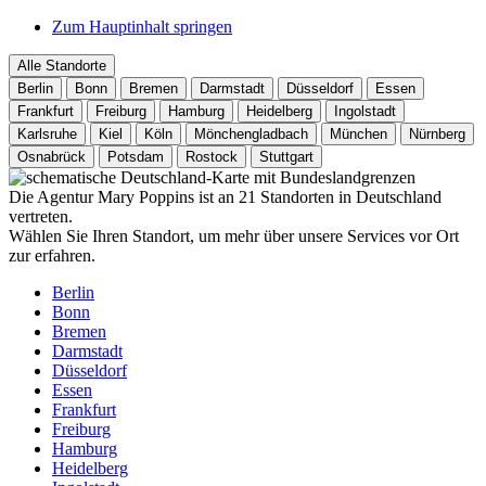
Zum Hauptinhalt springen
Alle Standorte
Berlin
Bonn
Bremen
Darmstadt
Düsseldorf
Essen
Frankfurt
Freiburg
Hamburg
Heidelberg
Ingolstadt
Karlsruhe
Kiel
Köln
Mönchengladbach
München
Nürnberg
Osnabrück
Potsdam
Rostock
Stuttgart
Die Agentur Mary Poppins ist an 21 Standorten in Deutschland
vertreten.
Wählen Sie Ihren Standort, um mehr über unsere Services vor Ort
zur erfahren.
Berlin
Bonn
Bremen
Darmstadt
Düsseldorf
Essen
Frankfurt
Freiburg
Hamburg
Heidelberg