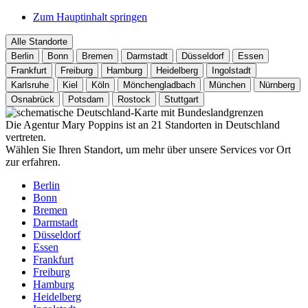
Zum Hauptinhalt springen
Alle Standorte
Berlin
Bonn
Bremen
Darmstadt
Düsseldorf
Essen
Frankfurt
Freiburg
Hamburg
Heidelberg
Ingolstadt
Karlsruhe
Kiel
Köln
Mönchengladbach
München
Nürnberg
Osnabrück
Potsdam
Rostock
Stuttgart
Die Agentur Mary Poppins ist an 21 Standorten in Deutschland
vertreten.
Wählen Sie Ihren Standort, um mehr über unsere Services vor Ort
zur erfahren.
Berlin
Bonn
Bremen
Darmstadt
Düsseldorf
Essen
Frankfurt
Freiburg
Hamburg
Heidelberg