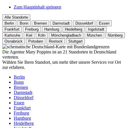
Zum Hauptinhalt springen
Alle Standorte
Berlin
Bonn
Bremen
Darmstadt
Düsseldorf
Essen
Frankfurt
Freiburg
Hamburg
Heidelberg
Ingolstadt
Karlsruhe
Kiel
Köln
Mönchengladbach
München
Nürnberg
Osnabrück
Potsdam
Rostock
Stuttgart
Die Agentur Mary Poppins ist an 21 Standorten in Deutschland
vertreten.
Wählen Sie Ihren Standort, um mehr über unsere Services vor Ort
zur erfahren.
Berlin
Bonn
Bremen
Darmstadt
Düsseldorf
Essen
Frankfurt
Freiburg
Hamburg
Heidelberg