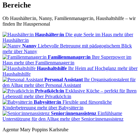
Bereiche
Ob Haushälter:in, Nanny, Familienmanager:in, Haushaltshilfe – wir
finden Ihr Hauspersonal
Haushälter:in
Die gute Seele im Haus
mehr
über
Haushälter:in
Nanny
Liebevolle Betreuung mit pädagogischem Blick
mehr
über Nanny
Familienmanager:in
Ihre Superpower im
Haus
mehr
über Familienmanager:in
Haushaltshilfe
Ihr Heim auf Hochglanz
mehr
über
Haushaltshilfe
Personal Assistant
Ihr Organisationstalent für
den Alltag
mehr
über Personal Assistant
Privatköch:in
Exklusive Küche – perfekt für Ihren
Lebensstil
mehr
über Privatköch:in
Babysitter:in
Flexible und fürsorgliche
Kinderbetreuung
mehr
über Babysitter:in
Senior:innenassistenz
Einfühlsame
Unterstützung für den Alltag
mehr
über Senior:innenassistenz
Agentur Mary Poppins Karlsruhe