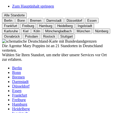
Zum Hauptinhalt springen
Alle Standorte
Berlin
Bonn
Bremen
Darmstadt
Düsseldorf
Essen
Frankfurt
Freiburg
Hamburg
Heidelberg
Ingolstadt
Karlsruhe
Kiel
Köln
Mönchengladbach
München
Nürnberg
Osnabrück
Potsdam
Rostock
Stuttgart
Die Agentur Mary Poppins ist an 21 Standorten in Deutschland
vertreten.
Wählen Sie Ihren Standort, um mehr über unsere Services vor Ort
zur erfahren.
Berlin
Bonn
Bremen
Darmstadt
Düsseldorf
Essen
Frankfurt
Freiburg
Hamburg
Heidelberg