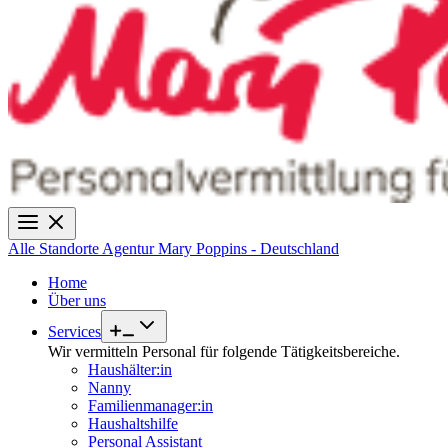
Alle Standorte
Agentur Mary Poppins - Deutschland
Home
Über uns
Services
Wir vermitteln Personal für folgende Tätigkeitsbereiche.
Haushälter:in
Nanny
Familienmanager:in
Haushaltshilfe
Personal Assistant