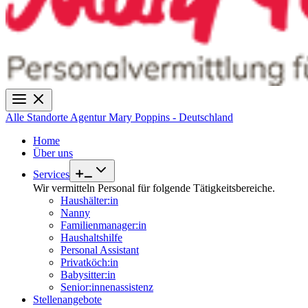
Alle Standorte
Agentur Mary Poppins - Deutschland
Home
Über uns
Services
Wir vermitteln Personal für folgende Tätigkeitsbereiche.
Haushälter:in
Nanny
Familienmanager:in
Haushaltshilfe
Personal Assistant
Privatköch:in
Babysitter:in
Senior:innenassistenz
Stellenangebote