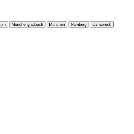
öln
Mönchengladbach
München
Nürnberg
Osnabrück