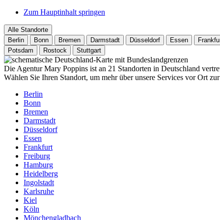
Zum Hauptinhalt springen
Alle Standorte
Berlin
Bonn
Bremen
Darmstadt
Düsseldorf
Essen
Frankfu
Potsdam
Rostock
Stuttgart
Die Agentur Mary Poppins ist an 21 Standorten in Deutschland vertre
Wählen Sie Ihren Standort, um mehr über unsere Services vor Ort zur
Berlin
Bonn
Bremen
Darmstadt
Düsseldorf
Essen
Frankfurt
Freiburg
Hamburg
Heidelberg
Ingolstadt
Karlsruhe
Kiel
Köln
Mönchengladbach