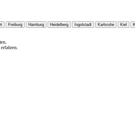
rt
Freiburg
Hamburg
Heidelberg
Ingolstadt
Karlsruhe
Kiel
K
ten.
 erfahren.