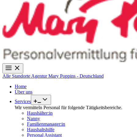
Alle Standorte
Agentur Mary Poppins - Deutschland
Home
Über uns
Services
Wir vermitteln Personal für folgende Tätigkeitsbereiche.
Haushälter:in
Nanny
Familienmanager:in
Haushaltshilfe
Personal Assistant