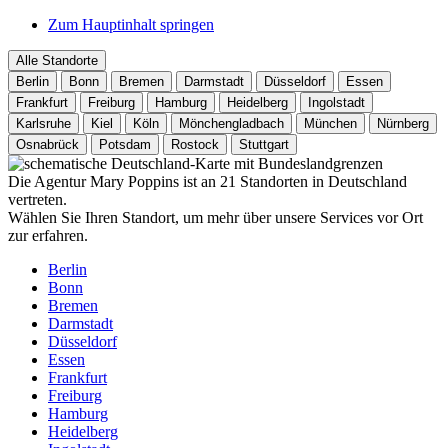
Zum Hauptinhalt springen
Alle Standorte
Berlin
Bonn
Bremen
Darmstadt
Düsseldorf
Essen
Frankfurt
Freiburg
Hamburg
Heidelberg
Ingolstadt
Karlsruhe
Kiel
Köln
Mönchengladbach
München
Nürnberg
Osnabrück
Potsdam
Rostock
Stuttgart
Die Agentur Mary Poppins ist an 21 Standorten in Deutschland
vertreten.
Wählen Sie Ihren Standort, um mehr über unsere Services vor Ort
zur erfahren.
Berlin
Bonn
Bremen
Darmstadt
Düsseldorf
Essen
Frankfurt
Freiburg
Hamburg
Heidelberg