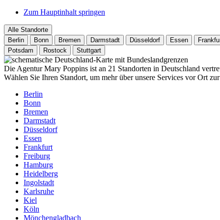
Zum Hauptinhalt springen
Alle Standorte
Berlin
Bonn
Bremen
Darmstadt
Düsseldorf
Essen
Frankfu
Potsdam
Rostock
Stuttgart
Die Agentur Mary Poppins ist an 21 Standorten in Deutschland vertre
Wählen Sie Ihren Standort, um mehr über unsere Services vor Ort zur
Berlin
Bonn
Bremen
Darmstadt
Düsseldorf
Essen
Frankfurt
Freiburg
Hamburg
Heidelberg
Ingolstadt
Karlsruhe
Kiel
Köln
Mönchengladbach