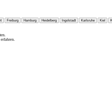
rt
Freiburg
Hamburg
Heidelberg
Ingolstadt
Karlsruhe
Kiel
K
ten.
 erfahren.