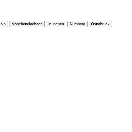
öln
Mönchengladbach
München
Nürnberg
Osnabrück