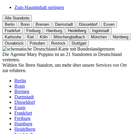
Zum Hauptinhalt springen
Alle Standorte
Berlin
Bonn
Bremen
Darmstadt
Düsseldorf
Essen
Frankfurt
Freiburg
Hamburg
Heidelberg
Ingolstadt
Karlsruhe
Kiel
Köln
Mönchengladbach
München
Nürnberg
Osnabrück
Potsdam
Rostock
Stuttgart
Die Agentur Mary Poppins ist an 21 Standorten in Deutschland
vertreten.
Wählen Sie Ihren Standort, um mehr über unsere Services vor Ort
zur erfahren.
Berlin
Bonn
Bremen
Darmstadt
Düsseldorf
Essen
Frankfurt
Freiburg
Hamburg
Heidelberg