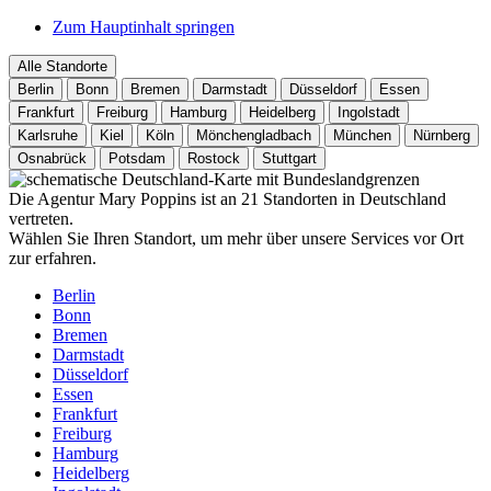
Zum Hauptinhalt springen
Alle Standorte
Berlin
Bonn
Bremen
Darmstadt
Düsseldorf
Essen
Frankfurt
Freiburg
Hamburg
Heidelberg
Ingolstadt
Karlsruhe
Kiel
Köln
Mönchengladbach
München
Nürnberg
Osnabrück
Potsdam
Rostock
Stuttgart
Die Agentur Mary Poppins ist an 21 Standorten in Deutschland
vertreten.
Wählen Sie Ihren Standort, um mehr über unsere Services vor Ort
zur erfahren.
Berlin
Bonn
Bremen
Darmstadt
Düsseldorf
Essen
Frankfurt
Freiburg
Hamburg
Heidelberg