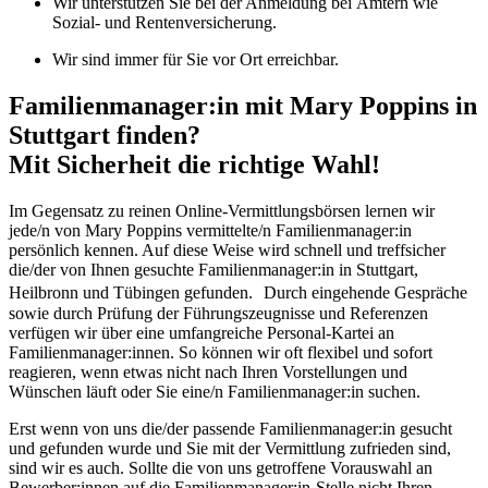
Wir unterstützen Sie bei der Anmeldung bei Ämtern wie
Sozial- und Rentenversicherung.
Wir sind immer für Sie vor Ort erreichbar.
Familienmanager:in mit Mary Poppins in
Stuttgart finden?
Mit Sicherheit die richtige Wahl!
Im Gegensatz zu reinen Online-Vermittlungsbörsen lernen wir
jede/n von Mary Poppins vermittelte/n Familienmanager:in
persönlich kennen. Auf diese Weise wird schnell und treffsicher
die/der von Ihnen gesuchte Familienmanager:in in Stuttgart,
Heilbronn und Tübingen gefunden. Durch eingehende Gespräche
sowie durch Prüfung der Führungszeugnisse und Referenzen
verfügen wir über eine umfangreiche Personal-Kartei an
Familienmanager:innen. So können wir oft flexibel und sofort
reagieren, wenn etwas nicht nach Ihren Vorstellungen und
Wünschen läuft oder Sie eine/n Familienmanager:in suchen.
Erst wenn von uns die/der passende Familienmanager:in gesucht
und gefunden wurde und Sie mit der Vermittlung zufrieden sind,
sind wir es auch. Sollte die von uns getroffene Vorauswahl an
Bewerber:innen auf die Familienmanager:in-Stelle nicht Ihren