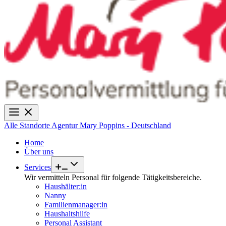
Alle Standorte
Agentur Mary Poppins - Deutschland
Home
Über uns
Services
Wir vermitteln Personal für folgende Tätigkeitsbereiche.
Haushälter:in
Nanny
Familienmanager:in
Haushaltshilfe
Personal Assistant