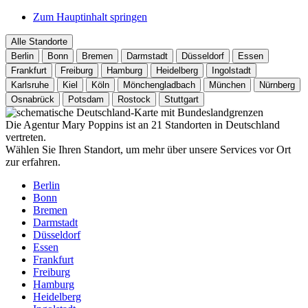
Zum Hauptinhalt springen
Alle Standorte
Berlin
Bonn
Bremen
Darmstadt
Düsseldorf
Essen
Frankfurt
Freiburg
Hamburg
Heidelberg
Ingolstadt
Karlsruhe
Kiel
Köln
Mönchengladbach
München
Nürnberg
Osnabrück
Potsdam
Rostock
Stuttgart
Die Agentur Mary Poppins ist an 21 Standorten in Deutschland
vertreten.
Wählen Sie Ihren Standort, um mehr über unsere Services vor Ort
zur erfahren.
Berlin
Bonn
Bremen
Darmstadt
Düsseldorf
Essen
Frankfurt
Freiburg
Hamburg
Heidelberg