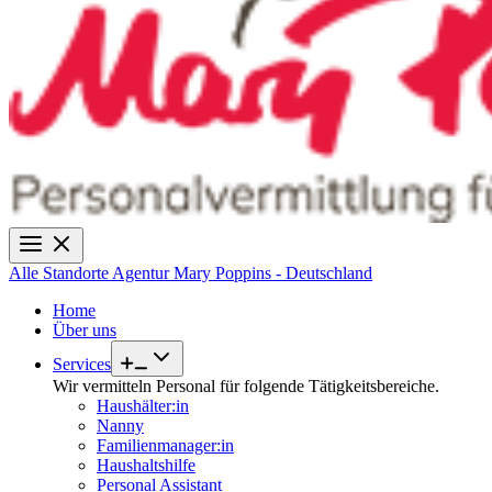
Alle Standorte
Agentur Mary Poppins - Deutschland
Home
Über uns
Services
Wir vermitteln Personal für folgende Tätigkeitsbereiche.
Haushälter:in
Nanny
Familienmanager:in
Haushaltshilfe
Personal Assistant