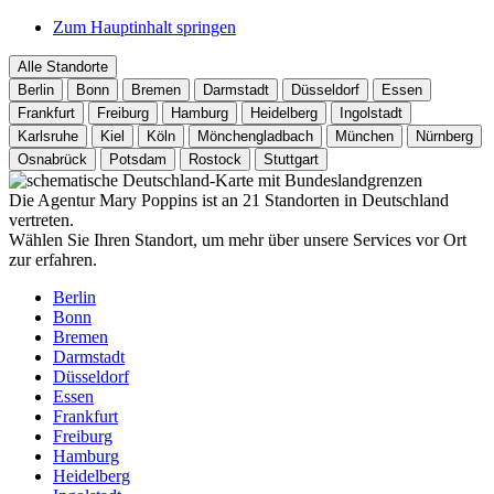
Zum Hauptinhalt springen
Alle Standorte
Berlin
Bonn
Bremen
Darmstadt
Düsseldorf
Essen
Frankfurt
Freiburg
Hamburg
Heidelberg
Ingolstadt
Karlsruhe
Kiel
Köln
Mönchengladbach
München
Nürnberg
Osnabrück
Potsdam
Rostock
Stuttgart
Die Agentur Mary Poppins ist an 21 Standorten in Deutschland
vertreten.
Wählen Sie Ihren Standort, um mehr über unsere Services vor Ort
zur erfahren.
Berlin
Bonn
Bremen
Darmstadt
Düsseldorf
Essen
Frankfurt
Freiburg
Hamburg
Heidelberg